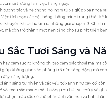
 với môi trường làm việc hàng ngày.
ương tác và hệ thống hội nghị từ xa giúp xóa nhòa ran
ả. Việc tích hợp các hệ thống thông minh trong thiết kế
tạo, khuyến khích họ tìm ra những giải pháp mới. Chính 
ệc, mà còn trở thành một nền tảng cho sự phát triển bề
u Sắc Tươi Sáng và N
ay cam rực rỡ không chỉ tạo cảm giác thoải mái mà còn
hỉ giúp không gian văn phòng trở nên sống động mà còn
àn đầy năng lượng.
với ánh sáng tự nhiên và các yếu tố xanh như cây cối còn 
kế với màu sắc mạnh mẽ thường thu hút sự chú ý và gh
c lựa chọn màu sắc có thể phản ánh văn hóa và tinh thần 