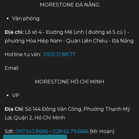
MORESTONE ĐÀ NẴNG
Văn phòng
Địa chỉ:
Lô số 4 - Đường Mê Linh ( đường số 5 cũ ) -
phường Hòa Hiệp Nam - Quận Liên Chiểu - Đà Nẵng
Hotline tư vấn:
0931.31.88.77
Email:
MORESTONE HỒ CHÍ MINH
VP
Địa Chỉ
: Số 144 Đồng Văn Cống, Phường Thạnh Mỹ
Lợi, Quận 2, Hồ Chí Minh
Sđt:
097.543.8686
-
028.62.79.6666
(Mr Hoàn)