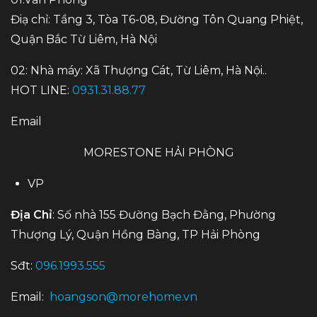
Điạ chỉ: Tầng 3, Tòa T6-08, Đường Tôn Quang Phiệt,
Quận Bắc Từ Liêm, Hà Nội
02: Nhà máy: Xã Thượng Cát, Từ Liêm, Hà Nội..
HOT LINE:
0931.31.88.77
Email
MORESTONE HẢI PHÒNG
VP
Địa Chỉ
: Số nhà 155 Đường Bạch Đằng, Phường
Thượng Lý, Quận Hồng Bàng, TP Hải Phòng
Sđt:
096.1993.555
Email:
hoangson@morehome.vn