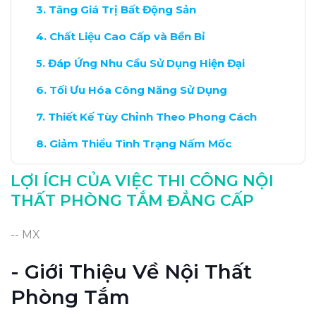
Tăng Giá Trị Bất Động Sản
Chất Liệu Cao Cấp và Bền Bỉ
Đáp Ứng Nhu Cầu Sử Dụng Hiện Đại
Tối Ưu Hóa Công Năng Sử Dụng
Thiết Kế Tùy Chỉnh Theo Phong Cách
Giảm Thiểu Tình Trạng Nấm Mốc
Bảo Trì Dễ Dàng và Tiết Kiệm
LỢI ÍCH CỦA VIỆC THI CÔNG NỘI
Kết Luận: Đầu Tư Xứng Đáng Cho Phòng
THẤT PHÒNG TẮM ĐẲNG CẤP
Tắm
-- MX
- Giới Thiệu Về Nội Thất
Phòng Tắm