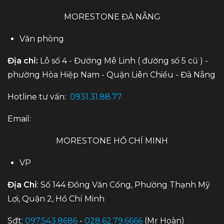
MORESTONE ĐÀ NẴNG
Văn phòng
Địa chỉ:
Lô số 4 - Đường Mê Linh ( đường số 5 cũ ) -
phường Hòa Hiệp Nam - Quận Liên Chiểu - Đà Nẵng
Hotline tư vấn:
0931.31.88.77
Email:
MORESTONE HỒ CHÍ MINH
VP
Địa Chỉ
: Số 144 Đồng Văn Cống, Phường Thạnh Mỹ
Lợi, Quận 2, Hồ Chí Minh
Sđt:
097.543.8686
-
028.62.79.6666
(Mr Hoàn)