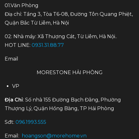
01.Văn Phòng
Điạ chỉ: Tầng 3, Tòa T6-08, Đường Tôn Quang Phiệt,
Quận Bắc Từ Liêm, Hà Nội
02: Nhà máy: Xã Thượng Cát, Từ Liêm, Hà Nội..
HOT LINE:
0931.31.88.77
Email
MORESTONE HẢI PHÒNG
VP
Địa Chỉ
: Số nhà 155 Đường Bạch Đằng, Phường
Thượng Lý, Quận Hồng Bàng, TP Hải Phòng
Sđt:
096.1993.555
Email:
hoangson@morehome.vn