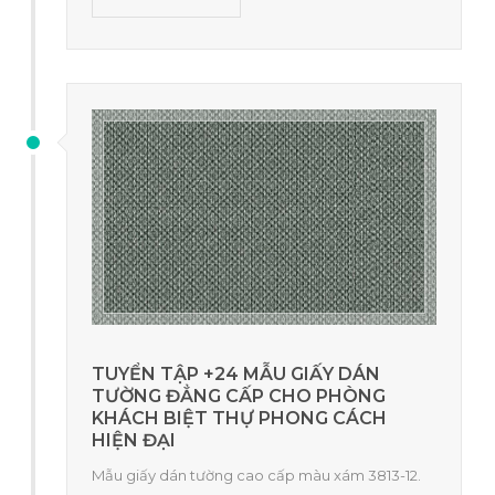
TUYỂN TẬP +24 MẪU GIẤY DÁN
TƯỜNG ĐẲNG CẤP CHO PHÒNG
KHÁCH BIỆT THỰ PHONG CÁCH
HIỆN ĐẠI
Mẫu giấy dán tường cao cấp màu xám 3813-12.