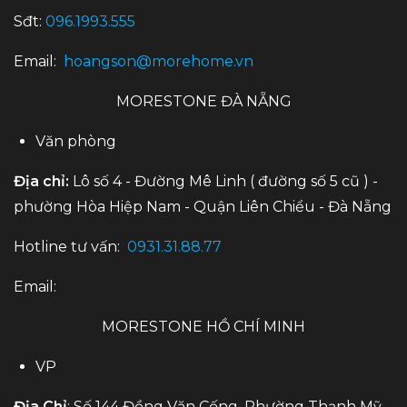
Sđt:
096.1993.555
Email:
hoangson@morehome.vn
MORESTONE ĐÀ NẴNG
Văn phòng
Địa chỉ:
Lô số 4 - Đường Mê Linh ( đường số 5 cũ ) -
phường Hòa Hiệp Nam - Quận Liên Chiểu - Đà Nẵng
Hotline tư vấn:
0931.31.88.77
Email:
MORESTONE HỒ CHÍ MINH
VP
Địa Chỉ
: Số 144 Đồng Văn Cống, Phường Thạnh Mỹ