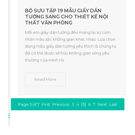
BỘ SƯU TẬP 19 MẪU GIẤY DÁN
TƯỜNG SANG CHO THIẾT KẾ NỘI
THẤT VĂN PHÒNG
Mỗi em giấy dán tường đều mang lại sự cảm
nhận màu sắc không gian khác nhau. Lựa chọn
đúng mẫu giấy dán tường yêu thích là chúng ta
đã có thể được sở hữu không gian sống yêu
thương của mình rồi.
Read More
Page 5 of 7
First
Previous
3
4
[5]
6
7
Next
Last